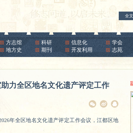
全
方志馆
科研
信息化
学会
地方史
期刊
开发利用
志苑
室助力全区地名文化遗产评定工作
2026年全区地名文化遗产评定工作会议，江都区地