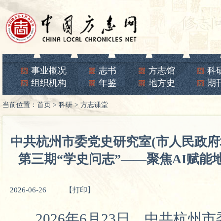
事业概况
志书
方志馆
科
组织机构
年鉴
地方史
期
当前位置：
首页
>
科研
>
方志课堂
中共杭州市委党史研究室(市人民政
第三期“学史问志”——聚焦AI赋能
2026-06-26
【打印】
2026年
6月23日，中共杭州市