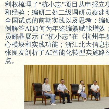
利权梳理了“杭小志”项目从申报立
和经验
；
编研二处二级调研员蔡建
全国试点的前期实践以及思考；编
例解答AI如何为年鉴编纂赋能增效
员郦晶
展示了
“杭小志”
在
《
杭州年
心模块
和实践功能
；
浙江
北大信息
张良友剖析
了
AI智能化转型实施路
点。