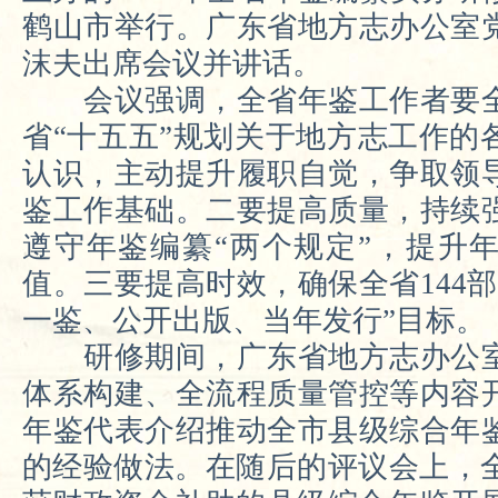
鹤山市举行。
广东
省地方志办
公室
沫夫出席
会议
并讲话。
会议强调，全省年鉴工作者
要
省
“
十五五
”
规划
关于
地方志工作的
认识，主动提升履职自觉
，
争取领
鉴工作基础。二要提高质量，持续
遵守年鉴编纂
“
两个规定
”
，提升
值。三要提高时效，
确保
全省144
一鉴、公开出版、当年发行
”
目标。
研修期间，
广东
省地方志办
公
体系构建、全流程质量管控等内容
年鉴代表介绍推动全市县级综合年
的经验做法
。在随后的
评议会
上，