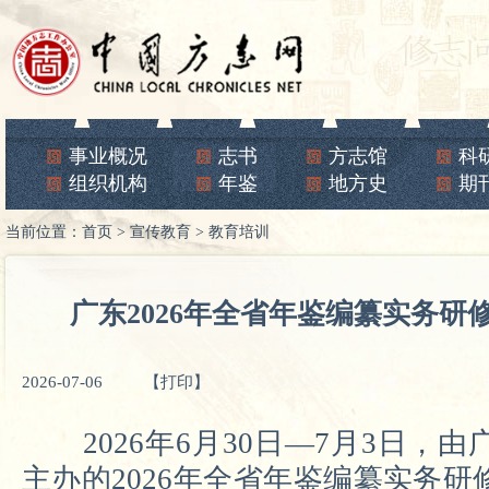
事业概况
志书
方志馆
科
组织机构
年鉴
地方史
期
当前位置：
首页
>
宣传教育
>
教育培训
广东2026年全省年鉴编纂实务研
2026-07-06
【打印】
2026年
6月30日
—
7月3日，由
主办的2026年全省年鉴编纂实务