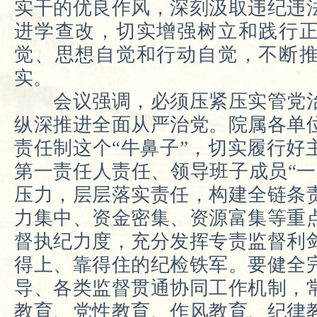
实干的优良作风，深刻汲取违纪违
进学查改，切实增强树立和践行
觉、思想自觉和行动自觉，不断
实。
会议强调，必须压紧压实管党治
纵深推进全面从严治党。院属各单
责任制这个“牛鼻子”，切实履行好
第一责任人责任、领导班子成员“一
压力，层层落实责任，构建全链条
力集中、资金密集、资源富集等重
督执纪力度，充分发挥专责监督利
得上、靠得住的纪检铁军。要健全
导、各类监督贯通协同工作机制，
教育、党性教育、作风教育、纪律