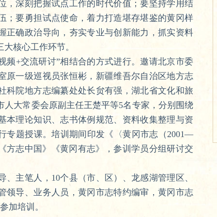
，深刻把握试点工作的时代价值；要坚持学用结
伍；要勇担试点使命，着力打造堪存堪鉴的黄冈样
握正确政治导向，夯实专业与创新能力，抓实资料
三大核心工作环节。
频+交流研讨”相结合的方式进行。邀请北京市委
室原一级巡视员张恒彬，新疆维吾尔自治区地方志
社科院地方志编纂处处长贠有强，湖北省文化和旅
市人大常委会原副主任王楚平等5名专家，分别围绕
基本理论知识、志书体例规范、资料收集整理与资
专题授课。培训期间印发《〈黄冈市志（2001—
放《方志中国》《黄冈有志》，参训学员分组研讨交
、主笔人，10个县（市、区）、龙感湖管理区、
管领导、业务人员，黄冈市志特约编审，黄冈市志
人参加培训。